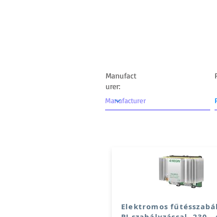
MAIN PAGE
ABOUT US
PARTNERS
P
Manufact
urer:
Elektromos fűtésszabá
PI szabályzással, 230..