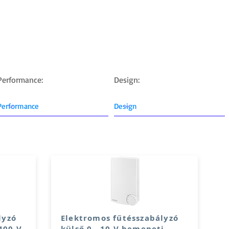
RODUCT CATALOGUE
DEVELOPMENTS
EDUCATION
KNOWLE
Performance:
Design:
lyzó
Elektromos fűtésszabályzó
.400 V
külső 0...10 V bemeneti