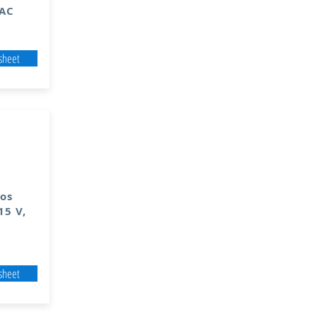
 AC
sheet
os
15 V,
sheet