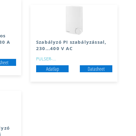
os
80 A
Szabályzó PI szabályzással,
230...400 V AC
PULSER-...
sheet
Adatlap
Datasheet
lyzó
i