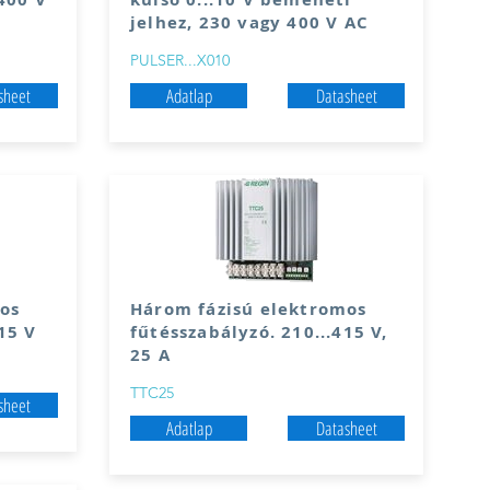
jelhez, 230 vagy 400 V AC
PULSER...X010
sheet
Adatlap
Datasheet
os
Három fázisú elektromos
15 V
fűtésszabályzó. 210...415 V,
25 A
TTC25
sheet
Adatlap
Datasheet