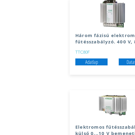
Három fázisú elektrom
fűtésszabályzó. 400 V, 
TTC80F
Adatlap
Data
Elektromos fűtésszabá
külső 0...10 V bemenet