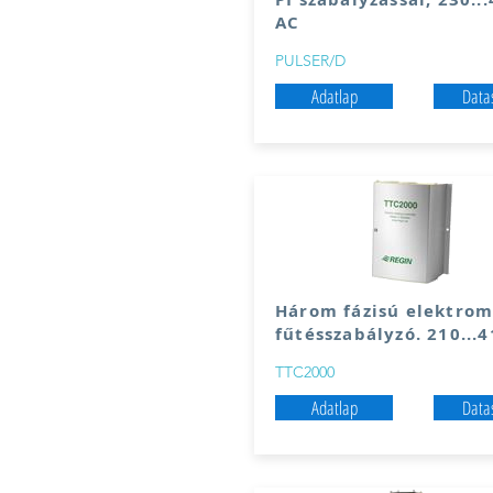
AC
PULSER/D
Adatlap
Data
Három fázisú elektrom
fűtésszabályzó. 210...4
TTC2000
Adatlap
Data