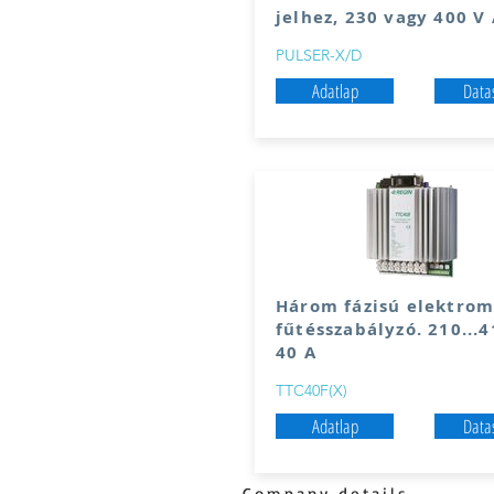
jelhez, 230 vagy 400 V
PULSER-X/D
Adatlap
Data
Három fázisú elektrom
fűtésszabályzó. 210...4
40 A
TTC40F(X)
Adatlap
Data
Company details