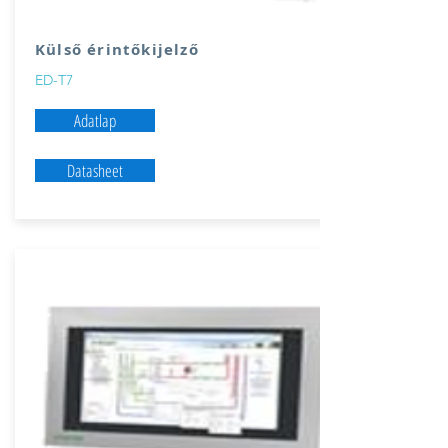
Külső érintőkijelző
ED-T7
Adatlap
Datasheet