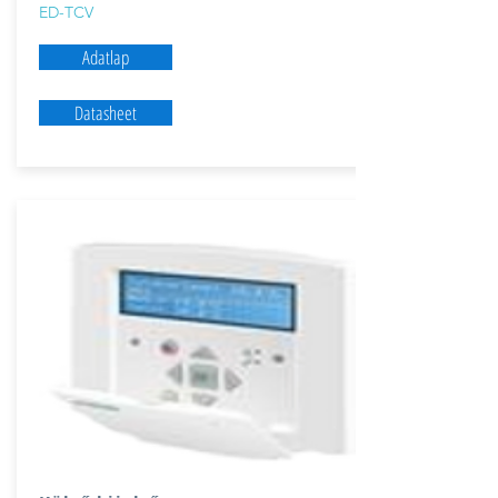
ED-TCV
Adatlap
Datasheet