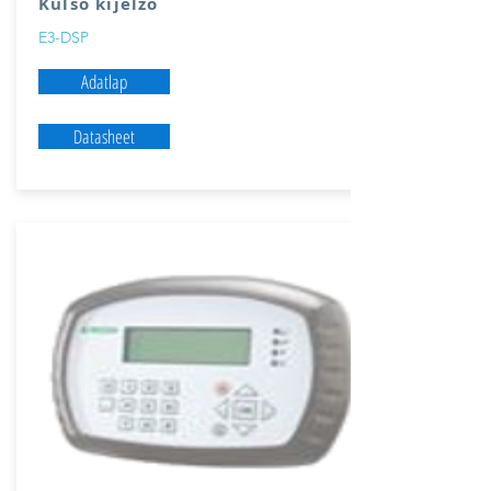
Külső kijelző
E3-DSP
Adatlap
Datasheet