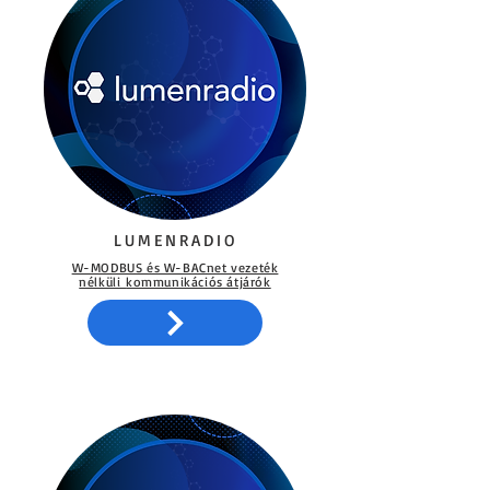
LUMENRADIO
W-MODBUS és W-BACnet vezeték
nélküli
kommunikációs átjárók