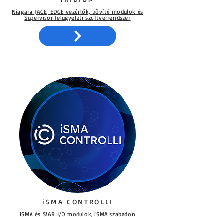
Niagara JACE, EDGE vezérlők, bővítő modulok és
Supervisor felügyeleti szoftverrendszer
iSMA CONTROLLI
iSMA és SfAR I/O modulok, iSMA szabadon