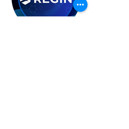
REGIN
Paraméterezhető épületgépészeti vezérlők, széles
körű terepi készülék portfólió