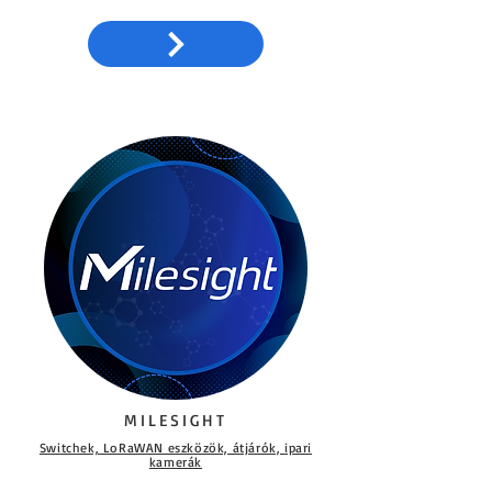
MILESIGHT
Switchek, LoRaWAN eszközök, átjárók, ipari
kamerák​​​​​​​​