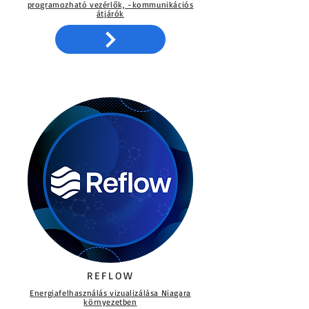
programozható vezérlők, -kommunikációs
átjárók​
REFLOW
Energiafelhasználás vizualizálása Niagara
környezetben​