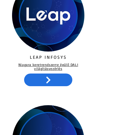
LEAP INFOSYS
Niagara keretrendszerre épülő DALI
világításvezérlés