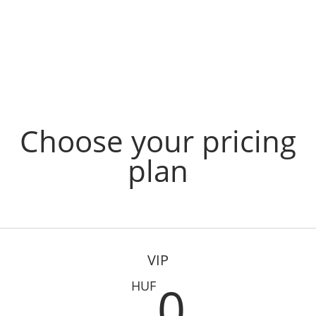
RODUCT CATALOGUE
DEVELOPMENTS
EDUCATION
KNOWLE
Choose your pricing
plan
VIP
0HUF
0
HUF